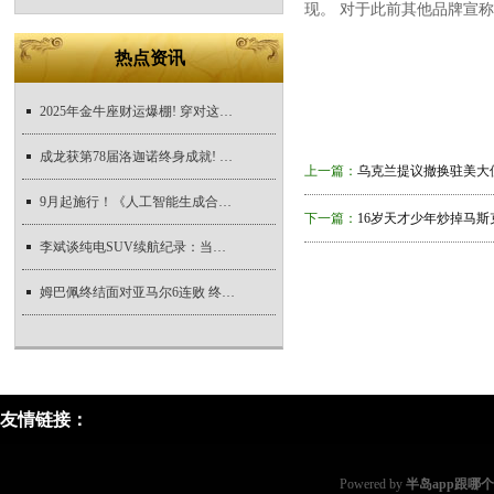
现。 对于此前其他品牌宣
热点资讯
2025年金牛座财运爆棚! 穿对这几种颜色, 财富
成龙获第78届洛迦诺终身成就! 8月9日举行颁奖
上一篇：
乌克兰提议撤换驻美大
9月起施行！《人工智能生成合成内容标识办法
下一篇：
16岁天才少年炒掉马斯克,
李斌谈纯电SUV续航纪录：当我们150度电不存在
姆巴佩终结面对亚马尔6连败 终拿下两人对战
友情链接：
Powered by
半岛app跟哪