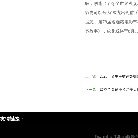
验，创造出了令全世界观众
影史可以分为‘成龙出现前’和
据悉，第78届洛迦诺电影节
察故事》，成龙或将于8月1
上一篇：
2025年金牛座财运爆棚
下一篇：
乌克兰提议撤换驻美大
友情链接：
Powered by
半岛app跟哪