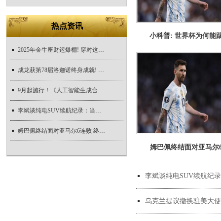
热点资讯
小科普: 世界杯为何能
2025年金牛座财运爆棚! 穿对这几种颜色, 财富
成龙获第78届洛迦诺终身成就! 8月9日举行颁奖
9月起施行！《人工智能生成合成内容标识办法
李斌谈纯电SUV续航纪录：当我们150度电不存在
姆巴佩终结面对亚马尔6连败 终拿下两人对战
姆巴佩终结面对亚马尔
李斌谈纯电SUV续航纪录
乌克兰提议撤换驻美大使