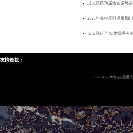
成龙获第78届洛迦诺终身
2025年金牛座财运爆棚!
谈谈就行了 结婚我另有
友情链接：
Powered by
半岛app跟哪